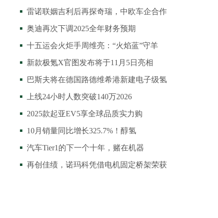
雷诺联姻吉利后再探奇瑞，中欧车企合作
奥迪再次下调2025全年财务预期
十五运会火炬手周维亮：“火焰蓝”守羊
新款极氪X官图发布将于11月5日亮相
巴斯夫将在德国路德维希港新建电子级氢
上线24小时人数突破140万2026
2025款起亚EV5享全球品质实力购
10月销量同比增长325.7%！醇氢
汽车Tier1的下一个十年，赌在机器
再创佳绩，诺玛科凭借电机固定桥架荣获